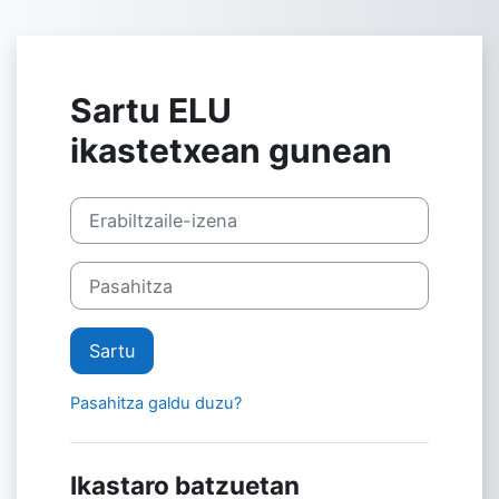
Joan eduki nagusira zuzenean
Sartu ELU
ikastetxean gunean
Erabiltzaile-izena
Pasahitza
Sartu
Pasahitza galdu duzu?
Ikastaro batzuetan