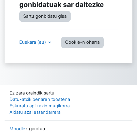
gonbidatuak sar daitezke
Sartu gonbidatu gisa
Euskara ‎(eu)‎
Cookie-n oharra
Ez zara oraindik sartu.
Datu-atxikipenaren txostena
Eskuratu aplikazio mugikorra
Aldatu azal estandarrera
Moodle
k garatua